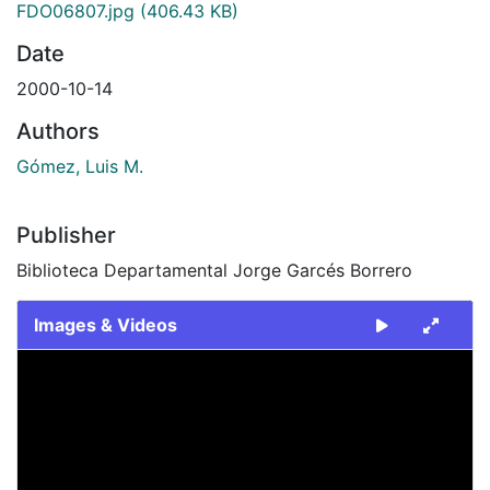
FDO06807.jpg
(406.43 KB)
Date
2000-10-14
Authors
Gómez, Luis M.
Publisher
Biblioteca Departamental Jorge Garcés Borrero
Images & Videos
Slide 1 of 1