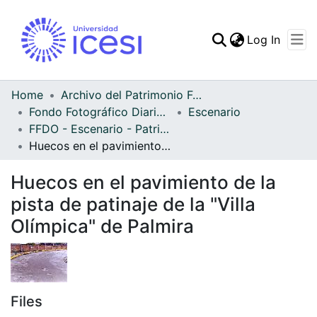
(curren
Log In
Communities & Collec
All of DSpace
Home
Archivo del Patrimonio Fotográfico y Fílmico del Valle del Cauca
Fondo Fotográfico Diario Occidente
Escenario
Statistics
FFDO - Escenario - Patrimonial
Huecos en el pavimiento de la pista de patinaje de la "Villa Olímpica" de Palmira
Huecos en el pavimiento de la
pista de patinaje de la "Villa
Olímpica" de Palmira
Files