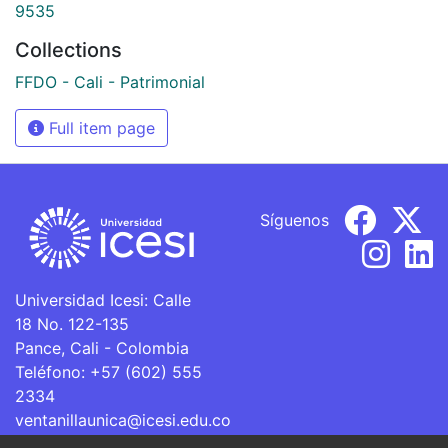
9535
Collections
FFDO - Cali - Patrimonial
Full item page
Síguenos
Universidad Icesi: Calle
18 No. 122-135
Pance, Cali - Colombia
Teléfono: +57 (602) 555
2334
ventanillaunica@icesi.edu.co