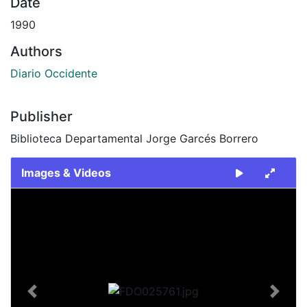
Date
1990
Authors
Diario Occidente
Publisher
Biblioteca Departamental Jorge Garcés Borrero
Images & Videos
Slide 1 of 2
Previous
Next