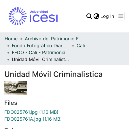
(curren
Log In
Communities & Collec
All of DSpace
Home
Archivo del Patrimonio Fotográfico y Fílmico del Valle del Cauca
Fondo Fotográfico Diario Occidente
Cali
Statistics
FFDO - Cali - Patrimonial
Unidad Móvil Criminalistica
Unidad Móvil Criminalistica
Files
FDO025761.jpg
(1.16 MB)
FDO025761A.jpg
(1.16 MB)