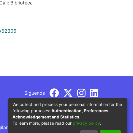
ali: Biblioteca
9/52306
Síguenos
We collect and process your personal information for the
following purposes:
Authentication, Preferences,
Acknowledgement and Statistics
.
To learn more, please read our
privacy policy
.
gilancia por parte del Ministerio de Educación