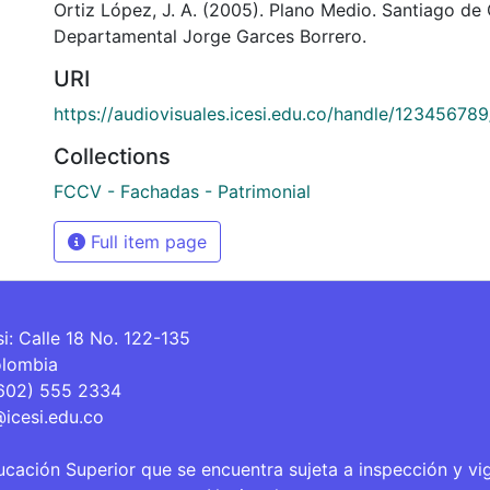
Ortiz López, J. A. (2005). Plano Medio. Santiago de C
Departamental Jorge Garces Borrero.
URI
https://audiovisuales.icesi.edu.co/handle/12345678
Collections
FCCV - Fachadas - Patrimonial
Full item page
si: Calle 18 No. 122-135
olombia
(602) 555 2334
@icesi.edu.co
ucación Superior que se encuentra sujeta a inspección y vi