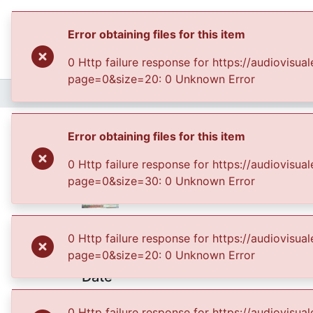
Error obtaining files for this item
0 Http failure response for https://audiovis
page=0&size=20: 0 Unknown Error
Home
Archivo del Patrimonio Fotográfico y Fílmico del Valle del Cauca
Fond
Plano Medio
Error obtaining files for this item
0 Http failure response for https://audiovis
page=0&size=30: 0 Unknown Error
Files
0 Http failure response for https://audiovis
036-25.jpg
(99.71 KB)
page=0&size=20: 0 Unknown Error
Date
2005-06-24
0 Http failure response for https://audiovis