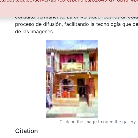
comunidad Vallecaucana, especialmente entre los es
investigadores que visitan la Biblioteca, propiciando
consulta permanente. La universidad Icesi es un col
proceso de difusión, facilitando la tecnología que pe
de las imágenes.
Click on the image to open the gallery.
Citation