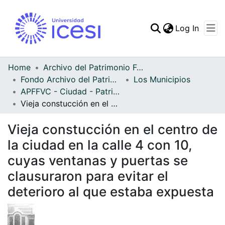
(curren
Log In
Communities & Collec
All of DSpace
Home
Archivo del Patrimonio Fotográfico y Fílmico del Valle del Cauca
Fondo Archivo del Patrimonio Fotográfico y Fílmico del Valle del Cauca
Los Municipios
Statistics
APFFVC - Ciudad - Patrimonial
Vieja constucción en el centro de la ciudad en la calle 4 con 10, cuyas ventanas y puertas se clausuraron para evitar el deterioro al que estaba expuesta
Vieja constucción en el centro de
la ciudad en la calle 4 con 10,
cuyas ventanas y puertas se
clausuraron para evitar el
deterioro al que estaba expuesta