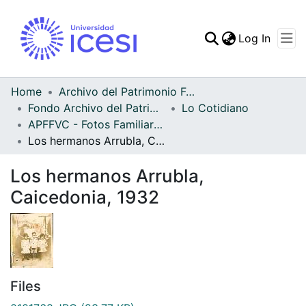
(curren
Log In
Communities & Collec
All of DSpace
Home
Archivo del Patrimonio Fotográfico y Fílmico del Valle del Cauca
Fondo Archivo del Patrimonio Fotográfico y Fílmico del Valle del Cauca
Lo Cotidiano
Statistics
APFFVC - Fotos Familiares - Patrimonial
Los hermanos Arrubla, Caicedonia, 1932
Los hermanos Arrubla,
Caicedonia, 1932
Files