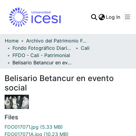
(curren
Log In
Communities & Collec
All of DSpace
Home
Archivo del Patrimonio Fotográfico y Fílmico del Valle del Cauca
Fondo Fotográfico Diario Occidente
Cali
Statistics
FFDO - Cali - Patrimonial
Belisario Betancur en evento social
Belisario Betancur en evento
social
Files
FDO017071.jpg
(5.33 MB)
FDO017071A.jpg
(10.23 MB)