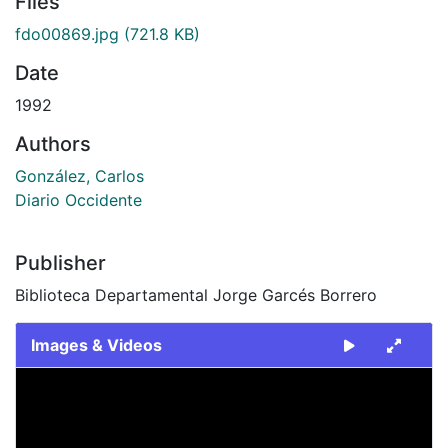
Files
fdo00869.jpg
(721.8 KB)
Date
1992
Authors
González, Carlos
Diario Occidente
Publisher
Biblioteca Departamental Jorge Garcés Borrero
Images & Videos
Slide 1 of 1