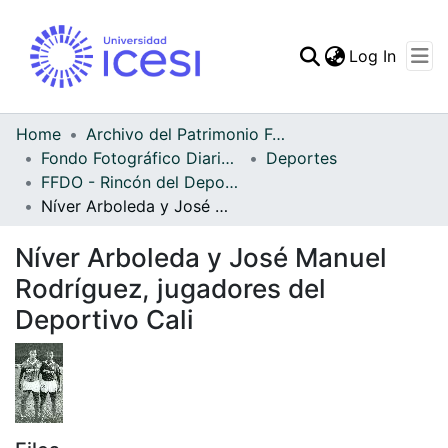
(curren
Log In
Communities & Collec
All of DSpace
Home
Archivo del Patrimonio Fotográfico y Fílmico del Valle del Cauca
Fondo Fotográfico Diario Occidente
Deportes
Statistics
FFDO - Rincón del Deportivo Cali - Patrimonial
Níver Arboleda y José Manuel Rodríguez, jugadores del Deportivo Cali
Níver Arboleda y José Manuel
Rodríguez, jugadores del
Deportivo Cali