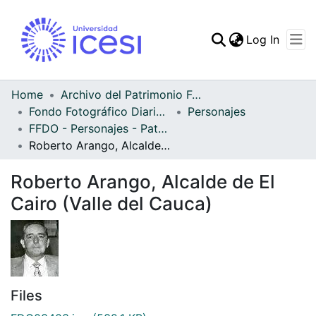
(curren
Log In
Communities & Collec
All of DSpace
Home
Archivo del Patrimonio Fotográfico y Fílmico del Valle del Cauca
Fondo Fotográfico Diario Occidente
Personajes
Statistics
FFDO - Personajes - Patrimonial
Roberto Arango, Alcalde de El Cairo (Valle del Cauca)
Roberto Arango, Alcalde de El
Cairo (Valle del Cauca)
Files