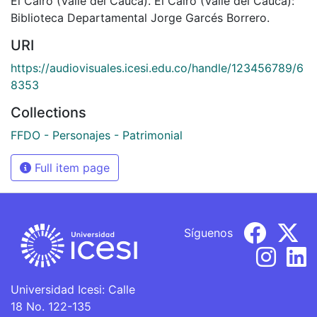
El Cairo (Valle del Cauca). El Cairo (Valle del Cauca):
Biblioteca Departamental Jorge Garcés Borrero.
URI
https://audiovisuales.icesi.edu.co/handle/123456789/6
8353
Collections
FFDO - Personajes - Patrimonial
Full item page
Síguenos
Universidad Icesi: Calle
18 No. 122-135