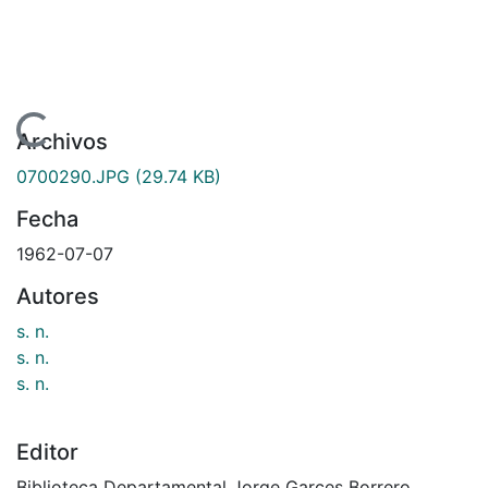
ndo...
Archivos
0700290.JPG
(29.74 KB)
Fecha
1962-07-07
Autores
s. n.
s. n.
s. n.
Editor
Biblioteca Departamental Jorge Garces Borrero