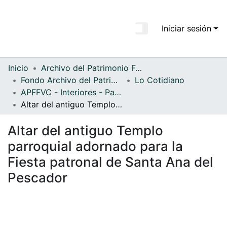
Iniciar sesión
Comunidades
Todo DSpace
Inicio
Archivo del Patrimonio Fotográfico y Fílmico del Valle del Cauca
Fondo Archivo del Patrimonio Fotográfico y Fílmico del Valle del Cauca
Lo Cotidiano
Estadísticas
APFFVC - Interiores - Patrimonial
Altar del antiguo Templo parroquial adornado para la Fiesta patronal de Santa Ana del Pescador
Altar del antiguo Templo
parroquial adornado para la
Fiesta patronal de Santa Ana del
Pescador