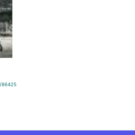
9/86425