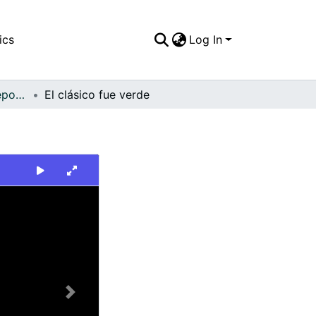
ics
Log In
FFDO - Rincón del Deportivo Cali - Patrimonial
El clásico fue verde
Next