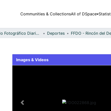
Communities & Collections
All of DSpace
Statist
Fondo Fotográfico Diario Occidente
Deportes
Images & Videos
Slide 1 of 2
Previous