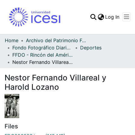
(curren
Log In
Communities & Collec
All of DSpace
Home
Archivo del Patrimonio Fotográfico y Fílmico del Valle del Cauca
Fondo Fotográfico Diario Occidente
Deportes
Statistics
FFDO - Rincón del América - Patrimonial
Nestor Fernando Villareal y Harold Lozano
Nestor Fernando Villareal y
Harold Lozano
Files