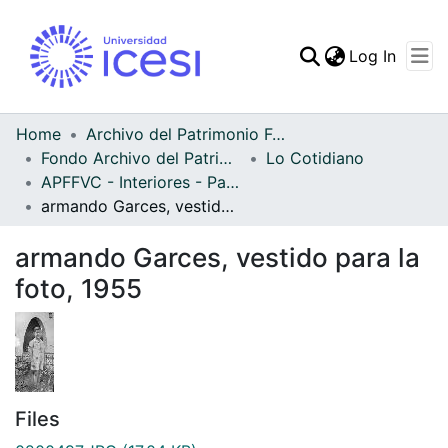
(curren
Log In
Communities & Collec
All of DSpace
Home
Archivo del Patrimonio Fotográfico y Fílmico del Valle del Cauca
Fondo Archivo del Patrimonio Fotográfico y Fílmico del Valle del Cauca
Lo Cotidiano
Statistics
APFFVC - Interiores - Patrimonial
armando Garces, vestido para la foto, 1955
armando Garces, vestido para la
foto, 1955
Files