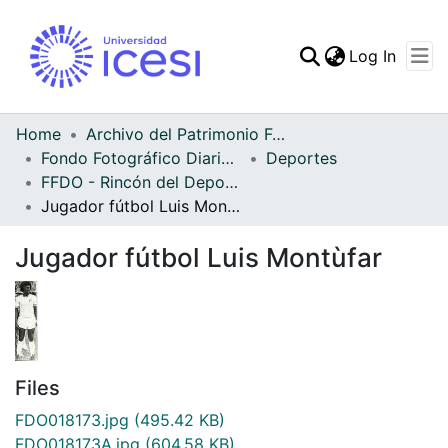
(curren
Log In
Communities & Collec
All of DSpace
Home
Archivo del Patrimonio Fotográfico y Fílmico del Valle del Cauca
Fondo Fotográfico Diario Occidente
Deportes
Statistics
FFDO - Rincón del Deportivo Cali - Patrimonial
Jugador fútbol Luis Montùfar
Jugador fútbol Luis Montùfar
Files
FDO018173.jpg
(495.42 KB)
FDO018173A.jpg
(604.58 KB)