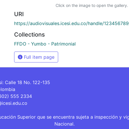
Click on the image to open the gallery.
URI
https://audiovisuales.icesi.edu.co/handle/12345678
Collections
FFDO - Yumbo - Patrimonial
Full item page
si: Calle 18 No. 122-135
olombia
(602) 555 2334
@icesi.edu.co
ucación Superior que se encuentra sujeta a inspección y vi
Nacional.