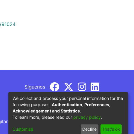
9/91024
Síguenos
We collect and process your personal information for the
following purposes:
Authentication, Preferences,
Acknowledgement and Statistics
.
To learn more, please read our
privacy policy
.
gilancia por parte del Ministerio de Educación
Customize
Decline
That's ok