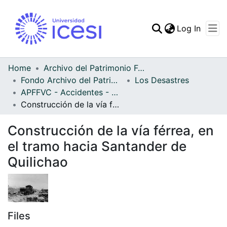
(curren
Log In
Communities & Collec
All of DSpace
Home
Archivo del Patrimonio Fotográfico y Fílmico del Valle del Cauca
Fondo Archivo del Patrimonio Fotográfico y Fílmico del Valle del Cauca
Los Desastres
Statistics
APFFVC - Accidentes - Patrimonial
Construcción de la vía férrea, en el tramo hacia Santander de Quilichao
Construcción de la vía férrea, en
el tramo hacia Santander de
Quilichao
Files