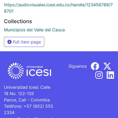
https://audiovisuales.icesi.edu.co/handle/123456789/7
6701
Collections
Municipios del Valle del Cauca
Full item page
Síguenos
Universidad Icesi: Calle
18 No. 122-135
Pance, Cali - Colombia
Teléfono: +57 (602) 555
2334