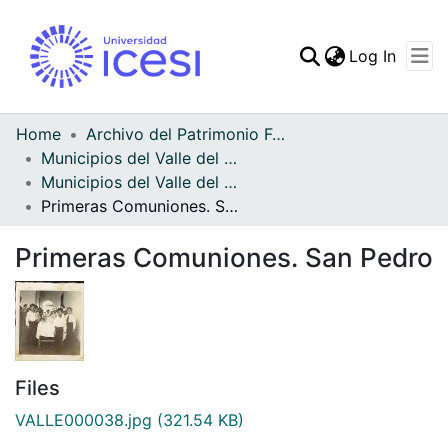
(curren
Log In
Communities & Collec
All of DSpace
Home
Archivo del Patrimonio Fotográfico y Fílmico del Valle del Cauca
Municipios del Valle del Cauca
Statistics
Municipios del Valle del Cauca
Primeras Comuniones. San Pedro
Primeras Comuniones. San Pedro
Files
VALLE000038.jpg
(321.54 KB)