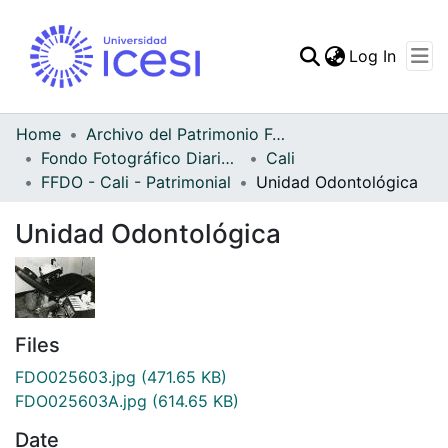
(curren
Log In
Communities & Collec
All of DSpace
Home
Archivo del Patrimonio Fotográfico y Fílmico del Valle del Cauca
Fondo Fotográfico Diario Occidente
Cali
Statistics
FFDO - Cali - Patrimonial
Unidad Odontológica
Unidad Odontológica
Files
FDO025603.jpg
(471.65 KB)
FDO025603A.jpg
(614.65 KB)
Date