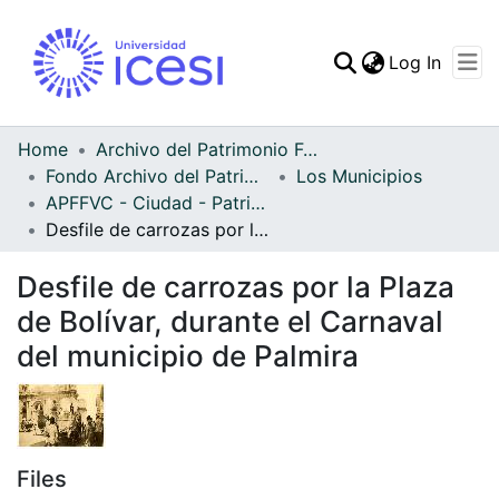
(curren
Log In
Communities & Collec
All of DSpace
Home
Archivo del Patrimonio Fotográfico y Fílmico del Valle del Cauca
Fondo Archivo del Patrimonio Fotográfico y Fílmico del Valle del Cauca
Los Municipios
Statistics
APFFVC - Ciudad - Patrimonial
Desfile de carrozas por la Plaza de Bolívar, durante el Carnaval del municipio de Palmira
Desfile de carrozas por la Plaza
de Bolívar, durante el Carnaval
del municipio de Palmira
Files