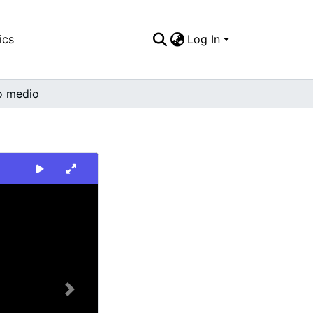
ics
Log In
o medio
Next