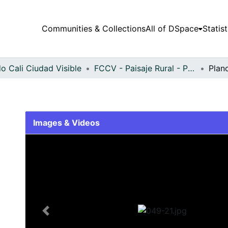
Communities & Collections
All of DSpace
Statist
o Cali Ciudad Visible
FCCV - Paisaje Rural - Patrimonial
Plan
Images & Videos
Slide 1 of 1
Previous