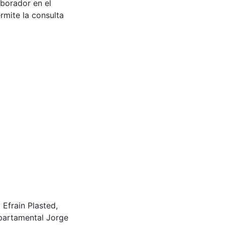
aborador en el
rmite la consulta
frain Plasted,
partamental Jorge