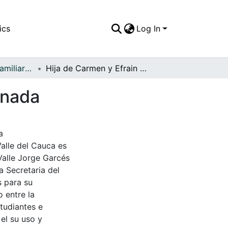
ics
Log In
APFFVC - Fotos Familiares - Patrimonial
Hija de Carmen y Efrain Plasted, fecha indeterminada
inada
a
Valle del Cauca es
Valle Jorge Garcés
a Secretaria del
s para su
 entre la
tudiantes e
 el su uso y