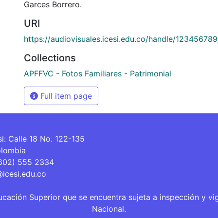
Garces Borrero.
URI
https://audiovisuales.icesi.edu.co/handle/12345678
Collections
APFFVC - Fotos Familiares - Patrimonial
Full item page
si: Calle 18 No. 122-135
olombia
(602) 555 2334
@icesi.edu.co
ucación Superior que se encuentra sujeta a inspección y vi
Nacional.