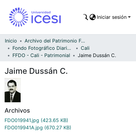
Iniciar sesión
Comunidades
Todo DSpace
Inicio
Archivo del Patrimonio Fotográfico y Fílmico del Valle del Cauca
Fondo Fotográfico Diario Occidente
Cali
Estadísticas
FFDO - Cali - Patrimonial
Jaime Dussán C.
Jaime Dussán C.
Archivos
FDO019941.jpg
(423.65 KB)
FDO019941A.jpg
(670.27 KB)