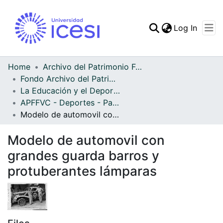
(curren
Log In
Communities & Collec
All of DSpace
Home
Archivo del Patrimonio Fotográfico y Fílmico del Valle del Cauca
Fondo Archivo del Patrimonio Fotográfico y Fílmico del Valle del Cauca
Statistics
La Educación y el Deporte
APFFVC - Deportes - Patrimonial
Modelo de automovil con grandes guarda barros y protuberantes lámparas
Modelo de automovil con
grandes guarda barros y
protuberantes lámparas