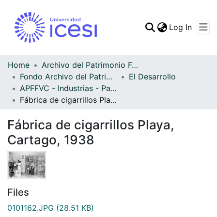
(curren
Log In
Communities & Collec
All of DSpace
Home
Archivo del Patrimonio Fotográfico y Fílmico del Valle del Cauca
Fondo Archivo del Patrimonio Fotográfico y Fílmico del Valle del Cauca
El Desarrollo
Statistics
APFFVC - Industrias - Patrimonial
Fábrica de cigarrillos Playa, Cartago, 1938
Fábrica de cigarrillos Playa,
Cartago, 1938
Files
0101162.JPG
(28.51 KB)