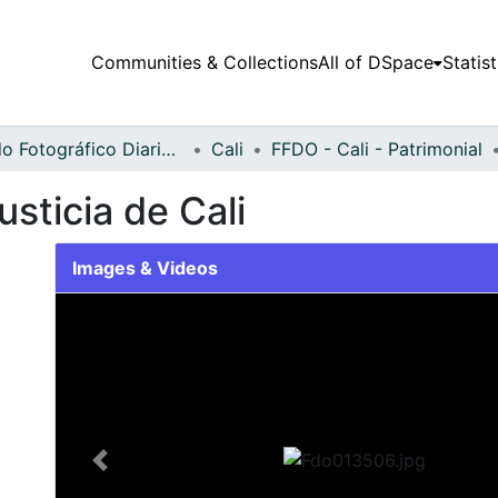
Communities & Collections
All of DSpace
Statist
Fondo Fotográfico Diario Occidente
Cali
FFDO - Cali - Patrimonial
usticia de Cali
Images & Videos
Slide 1 of 2
Previous