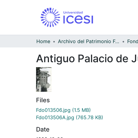
Home
Archivo del Patrimonio Fotográfico y Fílmico del Valle del Cauca
Antiguo Palacio de J
Files
Fdo013506.jpg
(1.5 MB)
Fdo013506A.jpg
(765.78 KB)
Date