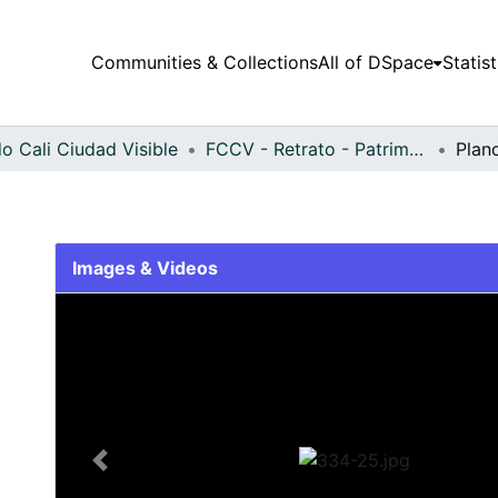
Communities & Collections
All of DSpace
Statist
o Cali Ciudad Visible
FCCV - Retrato - Patrimonial
Plan
Images & Videos
Slide 1 of 1
Previous