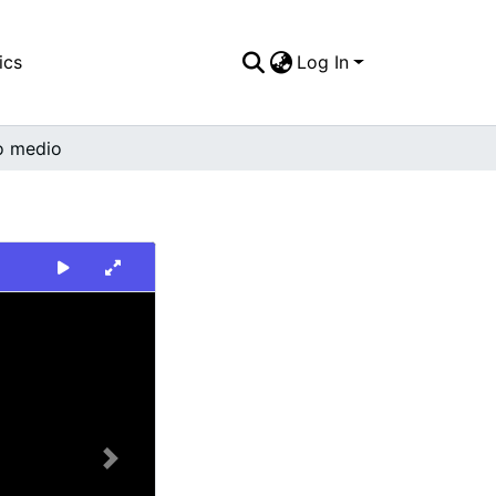
ics
Log In
o medio
Next