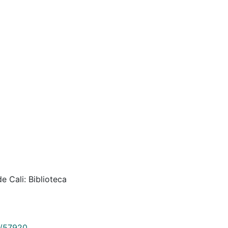
e Cali: Biblioteca
9/57920