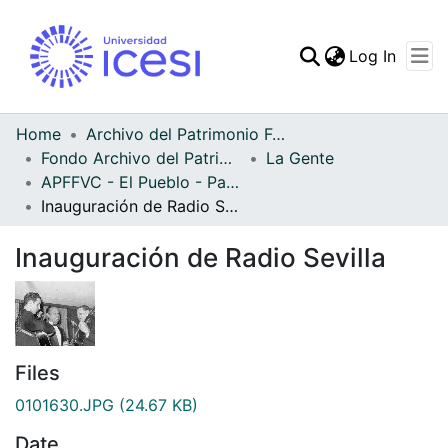
(curren
Log In
Communities & Collec
All of DSpace
Home
Archivo del Patrimonio Fotográfico y Fílmico del Valle del Cauca
Fondo Archivo del Patrimonio Fotográfico y Fílmico del Valle del Cauca
La Gente
Statistics
APFFVC - El Pueblo - Patrimonial
Inauguración de Radio Sevilla
Inauguración de Radio Sevilla
Files
0101630.JPG
(24.67 KB)
Date