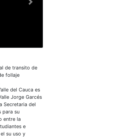
Next
l de transito de
e follaje
.
Valle del Cauca es
Valle Jorge Garcés
a Secretaria del
s para su
 entre la
tudiantes e
 el su uso y