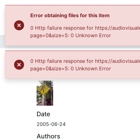
Error obtaining files for this item
0 Http failure response for https://audiovis
page=0&size=5: 0 Unknown Error
Home
Archivo del Patrimonio Fotográfico y Fílmico del Valle del Cauca
Fond
En el centro de la i
0 Http failure response for https://audiovis
color amarillo
page=0&size=5: 0 Unknown Error
Date
2005-06-24
Authors