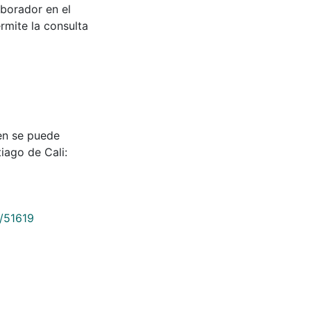
aborador en el
rmite la consulta
en se puede
tiago de Cali:
9/51619