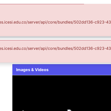
Communities & Collections
All of DSpace
Statist
uales.icesi.edu.co/server/api/core/bundles/502dd136-c923
o Cali Ciudad Visible
FCCV - Composición - Patrimonial
magen se puede apreciar una 
uales.icesi.edu.co/server/api/core/bundles/502dd136-c923
Images & Videos
Slide 1 of 1