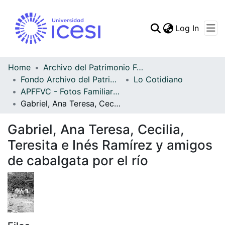
(curren
Log In
Communities & Collec
All of DSpace
Home
Archivo del Patrimonio Fotográfico y Fílmico del Valle del Cauca
Fondo Archivo del Patrimonio Fotográfico y Fílmico del Valle del Cauca
Lo Cotidiano
Statistics
APFFVC - Fotos Familiares - Patrimonial
Gabriel, Ana Teresa, Cecilia, Teresita e Inés Ramírez y amigos de cabalgata por el río
Gabriel, Ana Teresa, Cecilia,
Teresita e Inés Ramírez y amigos
de cabalgata por el río