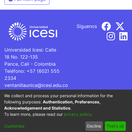
Síguenos
Universidad Icesi: Calle
18 No. 122-135
Pance, Cali - Colombia
Teléfono: +57 (602) 555
2334
ventanillaunica@icesi.edu.co
We collect and process your personal information for the
La Universidad Icesi es una Institución de Educación
following purposes:
Authentication, Preferences,
Superior que se encuentra sujeta a inspección y vigilancia
Acknowledgement and Statistics
.
por parte del Ministerio de Educación Nacional.
To learn more, please read our
privacy policy
.
Cookie
Privacy
End User
Send
Customize
Decline
That's ok
settings
policy
Agreement
Feedback