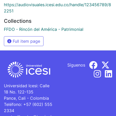
https://audiovisuales.icesi.edu.co/handle/123456789/8
2251
Collections
FFDO - Rincón del América - Patrimonial
Full item page
Síguenos
Universidad Icesi: Calle
18 No. 122-135
Pance, Cali - Colombia
Teléfono: +57 (602) 555
2334