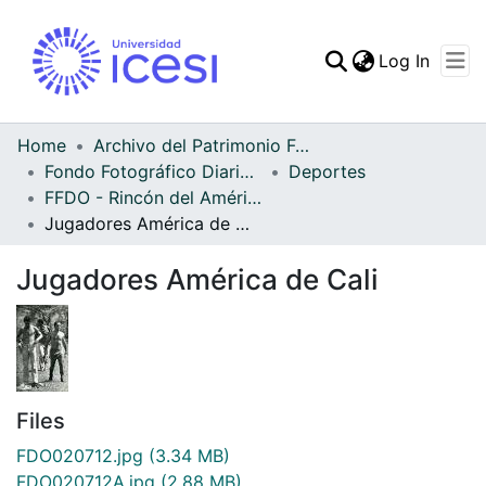
(curren
Log In
Communities & Collec
All of DSpace
Home
Archivo del Patrimonio Fotográfico y Fílmico del Valle del Cauca
Fondo Fotográfico Diario Occidente
Deportes
Statistics
FFDO - Rincón del América - Patrimonial
Jugadores América de Cali
Jugadores América de Cali
Files
FDO020712.jpg
(3.34 MB)
FDO020712A.jpg
(2.88 MB)