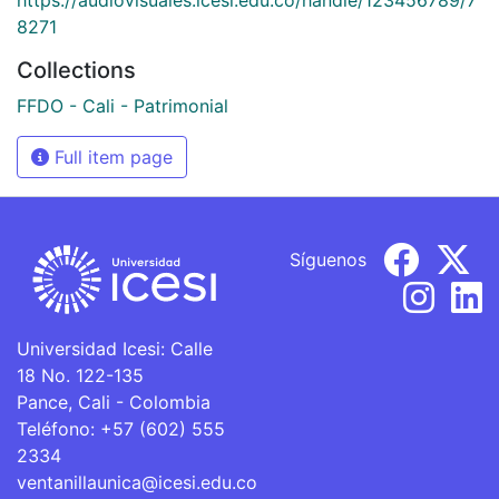
8271
Collections
FFDO - Cali - Patrimonial
Full item page
Síguenos
Universidad Icesi: Calle
18 No. 122-135
Pance, Cali - Colombia
Teléfono: +57 (602) 555
2334
ventanillaunica@icesi.edu.co