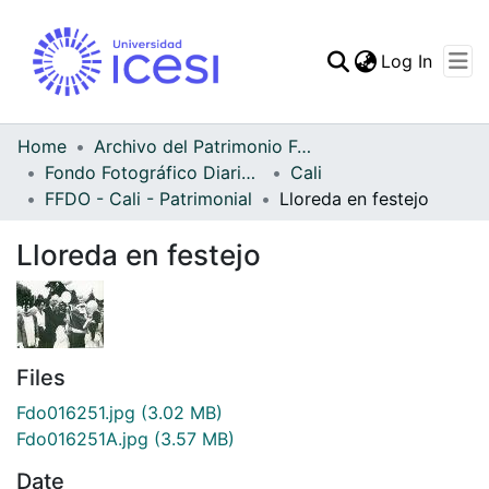
(curren
Log In
Communities & Collec
All of DSpace
Home
Archivo del Patrimonio Fotográfico y Fílmico del Valle del Cauca
Fondo Fotográfico Diario Occidente
Cali
Statistics
FFDO - Cali - Patrimonial
Lloreda en festejo
Lloreda en festejo
Files
Fdo016251.jpg
(3.02 MB)
Fdo016251A.jpg
(3.57 MB)
Date