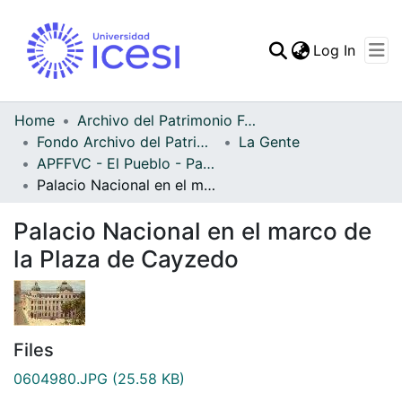
(curren
Log In
Communities & Collec
All of DSpace
Home
Archivo del Patrimonio Fotográfico y Fílmico del Valle del Cauca
Fondo Archivo del Patrimonio Fotográfico y Fílmico del Valle del Cauca
La Gente
Statistics
APFFVC - El Pueblo - Patrimonial
Palacio Nacional en el marco de la Plaza de Cayzedo
Palacio Nacional en el marco de
la Plaza de Cayzedo
Files
0604980.JPG
(25.58 KB)