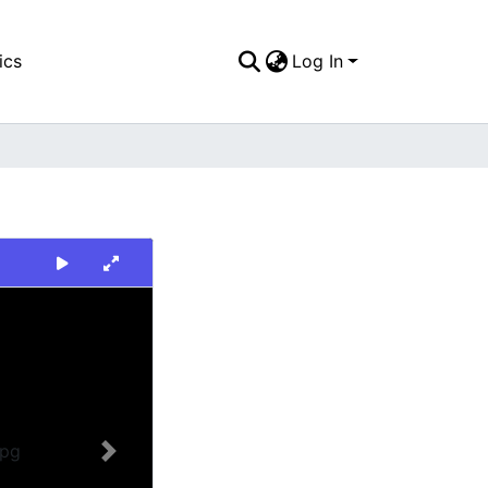
ics
Log In
Next