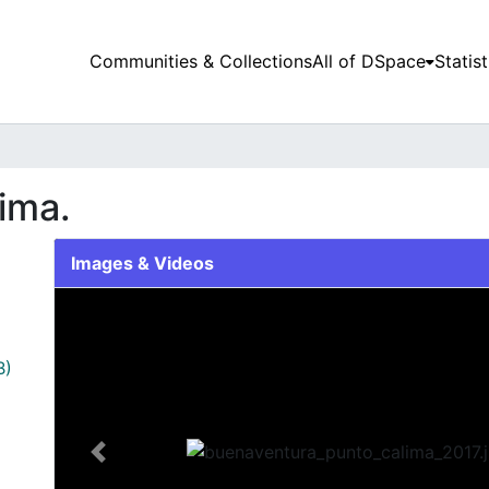
Communities & Collections
All of DSpace
Statist
ima.
Images & Videos
Slide 1 of 1
B)
Previous