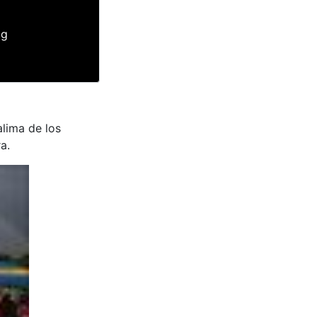
pg
lima de los
a.