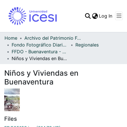
(curren
Log In
Communities & Collec
All of DSpace
Home
Archivo del Patrimonio Fotográfico y Fílmico del Valle del Cauca
Fondo Fotográfico Diario Occidente
Regionales
Statistics
FFDO - Buenaventura - Patrimonial
Niños y Viviendas en Buenaventura
Niños y Viviendas en
Buenaventura
Files