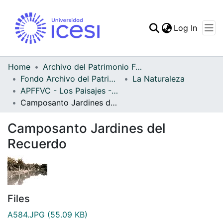
(curren
Log In
Communities & Collec
All of DSpace
Home
Archivo del Patrimonio Fotográfico y Fílmico del Valle del Cauca
Fondo Archivo del Patrimonio Fotográfico y Fílmico del Valle del Cauca
La Naturaleza
Statistics
APFFVC - Los Paisajes - Patrimonial
Camposanto Jardines del Recuerdo
Camposanto Jardines del
Recuerdo
Files
A584.JPG
(55.09 KB)