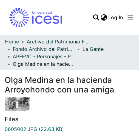
(curren
Log In
Communities & Collec
All of DSpace
Home
Archivo del Patrimonio Fotográfico y Fílmico del Valle del Cauca
Fondo Archivo del Patrimonio Fotográfico y Fílmico del Valle del Cauca
La Gente
Statistics
APFFVC - Personajes - Patrimonial
Olga Medina en la hacienda Arroyohondo con una amiga
Olga Medina en la hacienda
Arroyohondo con una amiga
Files
0605002.JPG
(22.63 KB)