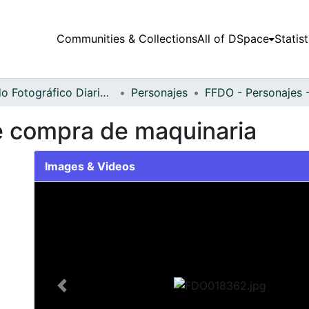
Communities & Collections
All of DSpace
Statist
Fondo Fotográfico Diario Occidente
Personajes
e compra de maquinaria
Images & Videos
Slide 1 of 2
Previous