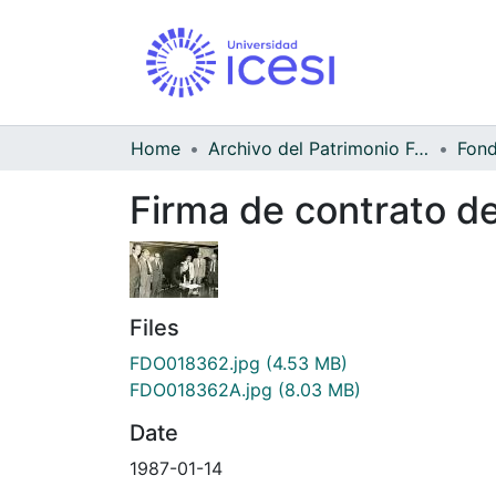
Home
Archivo del Patrimonio Fotográfico y Fílmico del Valle del Cauca
Firma de contrato d
Files
FDO018362.jpg
(4.53 MB)
FDO018362A.jpg
(8.03 MB)
Date
1987-01-14