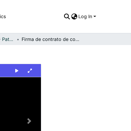
ics
Log In
FFDO - Personajes - Patrimonial
Firma de contrato de compra de maquinaria
Next