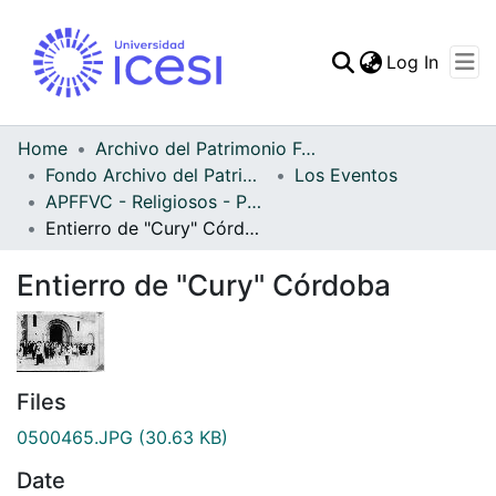
(curren
Log In
Communities & Collec
All of DSpace
Home
Archivo del Patrimonio Fotográfico y Fílmico del Valle del Cauca
Fondo Archivo del Patrimonio Fotográfico y Fílmico del Valle del Cauca
Los Eventos
Statistics
APFFVC - Religiosos - Patrimonial
Entierro de "Cury" Córdoba
Entierro de "Cury" Córdoba
Files
0500465.JPG
(30.63 KB)
Date