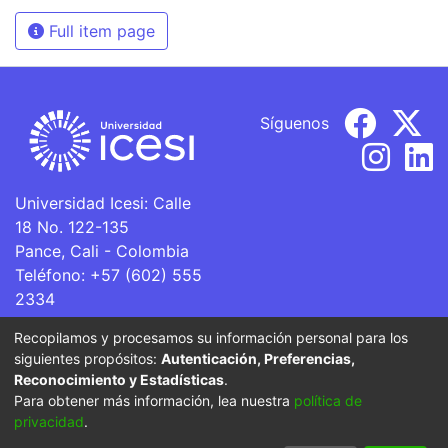
Full item page
Síguenos
Universidad Icesi: Calle
18 No. 122-135
Pance, Cali - Colombia
Teléfono: +57 (602) 555
2334
ventanillaunica@icesi.edu.co
Recopilamos y procesamos su información personal para los
siguientes propósitos:
Autenticación, Preferencias,
La Universidad Icesi es una Institución de Educación
Reconocimiento y Estadísticas
.
Superior que se encuentra sujeta a inspección y vigilancia
Para obtener más información, lea nuestra
política de
por parte del Ministerio de Educación Nacional.
privacidad
.