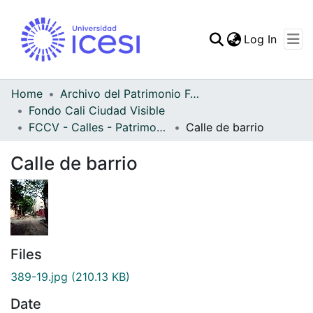
(curren
Log In
Communities & Collec
All of DSpace
Home
Archivo del Patrimonio Fotográfico y Fílmico del Valle del Cauca
Fondo Cali Ciudad Visible
Statistics
FCCV - Calles - Patrimonial
Calle de barrio
Calle de barrio
Files
389-19.jpg
(210.13 KB)
Date