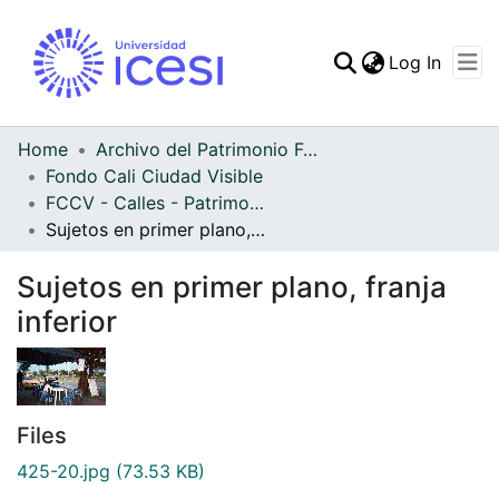
(curren
Log In
Communities & Collec
All of DSpace
Home
Archivo del Patrimonio Fotográfico y Fílmico del Valle del Cauca
Fondo Cali Ciudad Visible
Statistics
FCCV - Calles - Patrimonial
Sujetos en primer plano, franja inferior
Sujetos en primer plano, franja
inferior
Files
425-20.jpg
(73.53 KB)