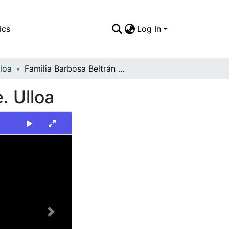
ics
Log In
loa
Familia Barbosa Beltrán en la Quebrada San Jóse. Ulloa
. Ulloa
Next