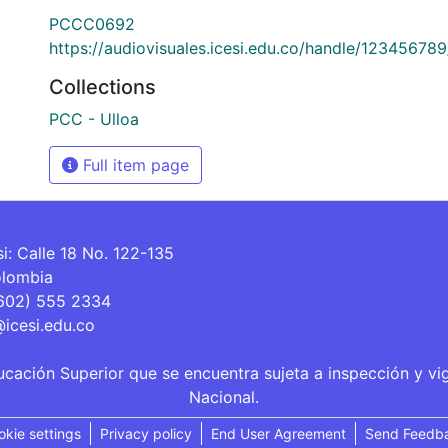
PCCC0692
https://audiovisuales.icesi.edu.co/handle/12345678
Collections
PCC - Ulloa
Full item page
si: Calle 18 No. 122-135
olombia
(602) 555 2334
@icesi.edu.co
ucación Superior que se encuentra sujeta a inspección y vi
Nacional.
okie settings
Privacy policy
End User Agreement
Send Feedb