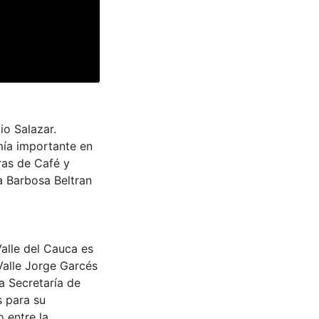
io Salazar.
mía importante en
oras de Café y
a Barbosa Beltran
Valle del Cauca es
Valle Jorge Garcés
a Secretaría de
s para su
 entre la