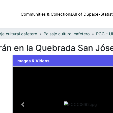
Communities & Collections
All of DSpace
Statist
aje cultural cafetero
Paisaje cultural cafetero
PCC - Ul
rán en la Quebrada San Jóse
Images & Videos
Slide 1 of 1
Previous