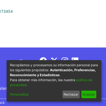
9/73454
Síguenos
Recopilamos y procesamos su información personal para
los siguientes propósitos:
Autenticación, Preferencias,
Reconocimiento y Estadísticas
.
Para obtener más información, lea nuestra
política de
privacidad
.
gilancia por parte del Ministerio de Educación
Personalizar
Rechazar
Aceptar
ack