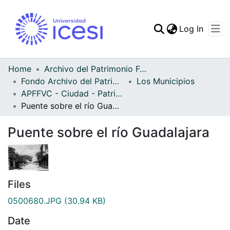
(curren
Log In
Communities & Collec
All of DSpace
Home
Archivo del Patrimonio Fotográfico y Fílmico del Valle del Cauca
Fondo Archivo del Patrimonio Fotográfico y Fílmico del Valle del Cauca
Los Municipios
Statistics
APFFVC - Ciudad - Patrimonial
Puente sobre el río Guadalajara
Puente sobre el río Guadalajara
Files
0500680.JPG
(30.94 KB)
Date