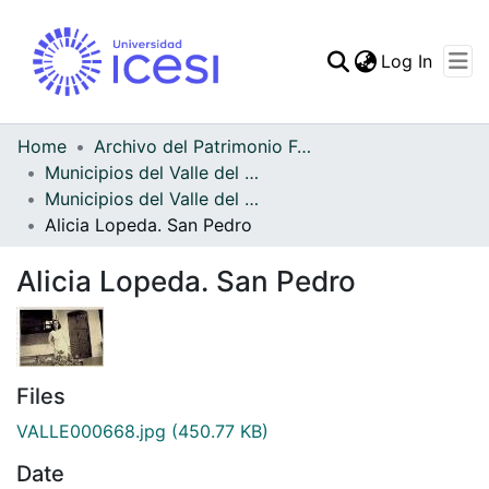
(curren
Log In
Communities & Collec
All of DSpace
Home
Archivo del Patrimonio Fotográfico y Fílmico del Valle del Cauca
Municipios del Valle del Cauca
Statistics
Municipios del Valle del Cauca
Alicia Lopeda. San Pedro
Alicia Lopeda. San Pedro
Files
VALLE000668.jpg
(450.77 KB)
Date