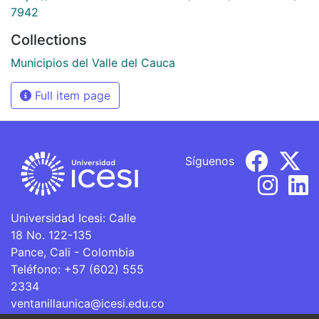
7942
Collections
Municipios del Valle del Cauca
Full item page
Síguenos
Universidad Icesi: Calle
18 No. 122-135
Pance, Cali - Colombia
Teléfono: +57 (602) 555
2334
ventanillaunica@icesi.edu.co