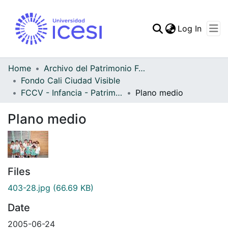
(curren
Log In
Communities & Collec
All of DSpace
Home
Archivo del Patrimonio Fotográfico y Fílmico del Valle del Cauca
Fondo Cali Ciudad Visible
Statistics
FCCV - Infancia - Patrimonial
Plano medio
Plano medio
Files
403-28.jpg
(66.69 KB)
Date
2005-06-24