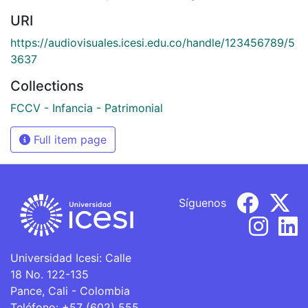
URI
https://audiovisuales.icesi.edu.co/handle/123456789/5
3637
Collections
FCCV - Infancia - Patrimonial
Full item page
Síguenos
Universidad Icesi: Calle
18 No. 122-135
Pance, Cali - Colombia
Teléfono: +57 (602) 555