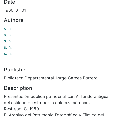
Date
1960-01-01
Authors
s. n.
s. n.
s. n.
s. n.
s. n.
Publisher
Biblioteca Departamental Jorge Garces Borrero
Description
Presentación pública por identificar. Al fondo antigua
del estilo impuesto por la colonización paisa.
Restrepo, C. 1960.
El Archivo del Patrimonio Fotográfico y Fílmico del