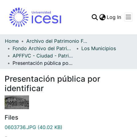
(curren
Log In
Communities & Collec
All of DSpace
Home
Archivo del Patrimonio Fotográfico y Fílmico del Valle del Cauca
Fondo Archivo del Patrimonio Fotográfico y Fílmico del Valle del Cauca
Los Municipios
Statistics
APFFVC - Ciudad - Patrimonial
Presentación pública por identificar
Presentación pública por
identificar
Files
0603736.JPG
(40.02 KB)