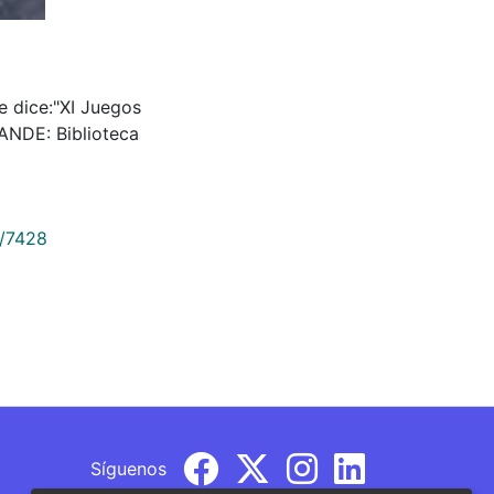
ue dice:"XI Juegos
NDE: Biblioteca
9/7428
Síguenos