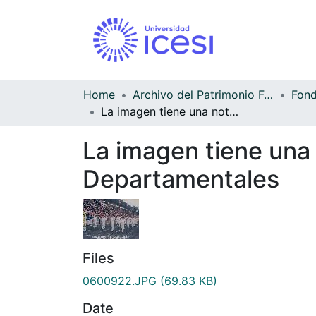
Home
Archivo del Patrimonio Fotográfico y Fílmico del Valle del Cauca
La imagen tiene una nota que dice:"XI Juegos Deportivos Departamentales
La imagen tiene una
Departamentales
Files
0600922.JPG
(69.83 KB)
Date