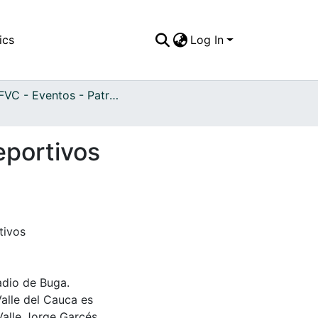
ics
Log In
APFFVC - Eventos - Patrimonial
eportivos
tivos
adio de Buga.
Valle del Cauca es
Valle Jorge Garcés