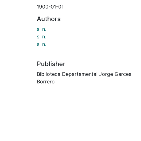
1900-01-01
Authors
s. n.
s. n.
s. n.
Publisher
Biblioteca Departamental Jorge Garces
Borrero