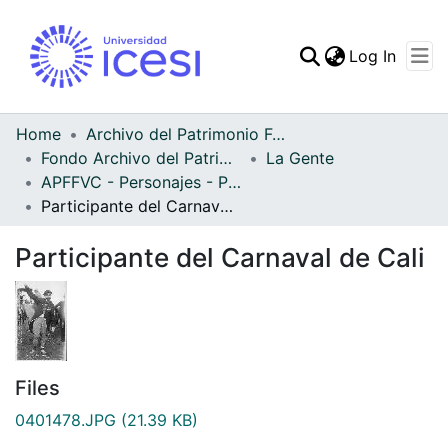
(curren
Log In
Communities & Collec
All of DSpace
Home
Archivo del Patrimonio Fotográfico y Fílmico del Valle del Cauca
Fondo Archivo del Patrimonio Fotográfico y Fílmico del Valle del Cauca
La Gente
Statistics
APFFVC - Personajes - Patrimonial
Participante del Carnaval de Cali
Participante del Carnaval de Cali
Files
0401478.JPG
(21.39 KB)