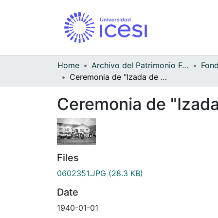
Home
Archivo del Patrimonio Fotográfico y Fílmico del Valle del Cauca
Ceremonia de "Izada de la bandera" en el Colegio Olaya Herrera
Ceremonia de "Izada 
Files
0602351.JPG
(28.3 KB)
Date
1940-01-01