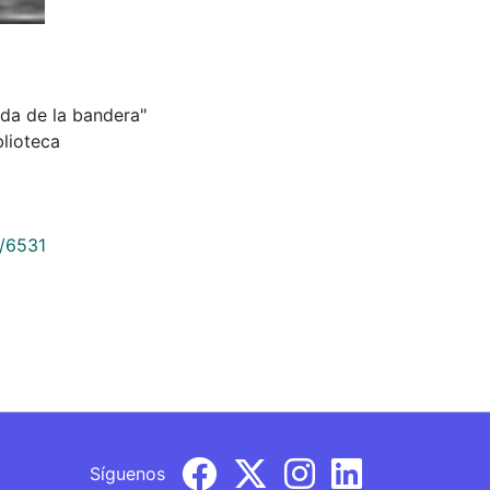
Izada de la bandera"
blioteca
9/6531
Síguenos