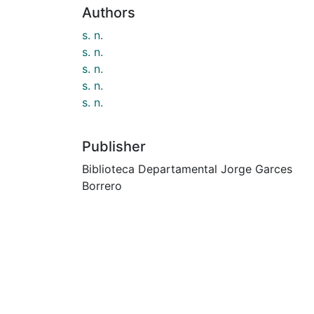
Authors
s. n.
s. n.
s. n.
s. n.
s. n.
Publisher
Biblioteca Departamental Jorge Garces
Borrero