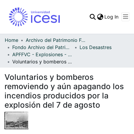
(curren
Log In
Communities & Collec
All of DSpace
Home
Archivo del Patrimonio Fotográfico y Fílmico del Valle del Cauca
Fondo Archivo del Patrimonio Fotográfico y Fílmico del Valle del Cauca
Los Desastres
Statistics
APFFVC - Explosiones - Patrimonial
Voluntarios y bomberos removiendo y aún apagando los incendios producidos por la explosión del 7 de agosto
Voluntarios y bomberos
removiendo y aún apagando los
incendios producidos por la
explosión del 7 de agosto