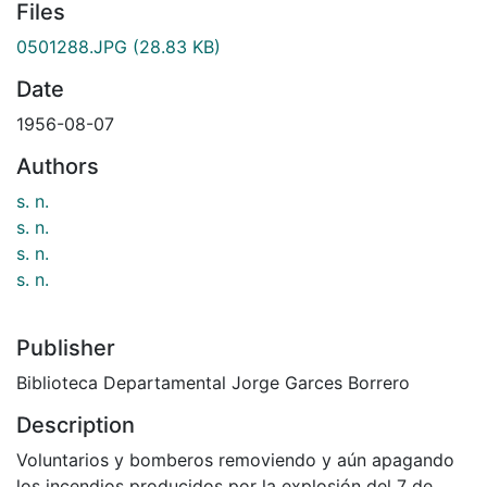
Files
0501288.JPG
(28.83 KB)
Date
1956-08-07
Authors
s. n.
s. n.
s. n.
s. n.
Publisher
Biblioteca Departamental Jorge Garces Borrero
Description
Voluntarios y bomberos removiendo y aún apagando
los incendios producidos por la explosión del 7 de