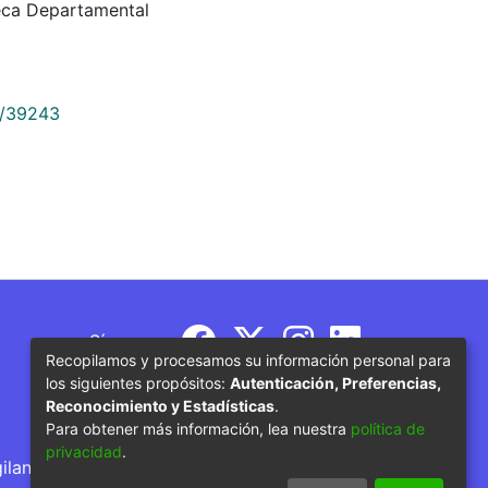
teca Departamental
9/39243
Síguenos
Recopilamos y procesamos su información personal para
los siguientes propósitos:
Autenticación, Preferencias,
Reconocimiento y Estadísticas
.
Para obtener más información, lea nuestra
política de
privacidad
.
gilancia por parte del Ministerio de Educación