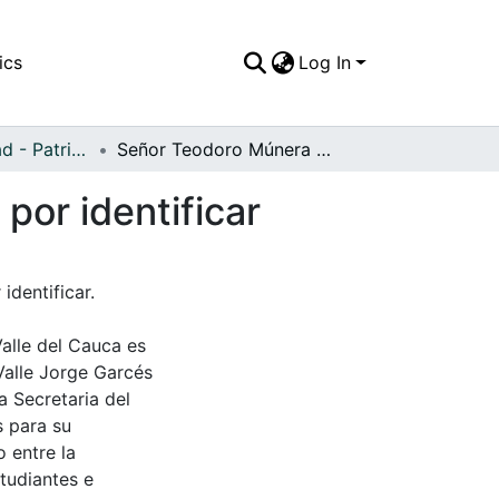
ics
Log In
APFFVC - Ciudad - Patrimonial
Señor Teodoro Múnera y compañeras de danzas por identificar
or identificar
dentificar.
Valle del Cauca es
Valle Jorge Garcés
a Secretaria del
s para su
 entre la
tudiantes e