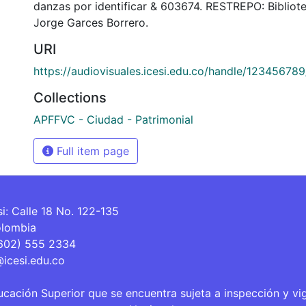
danzas por identificar & 603674. RESTREPO: Biblio
Jorge Garces Borrero.
URI
https://audiovisuales.icesi.edu.co/handle/12345678
Collections
APFFVC - Ciudad - Patrimonial
Full item page
si: Calle 18 No. 122-135
olombia
(602) 555 2334
@icesi.edu.co
ucación Superior que se encuentra sujeta a inspección y vi