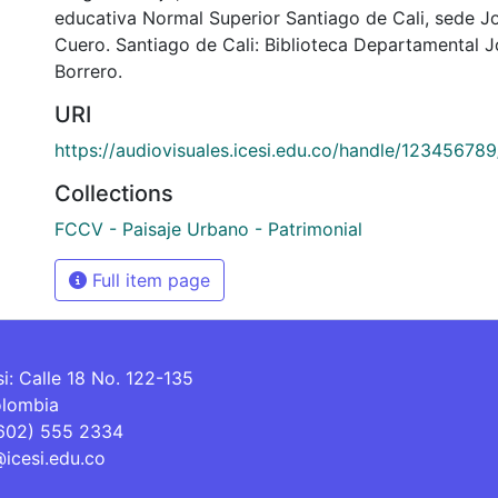
educativa Normal Superior Santiago de Cali, sede J
Cuero. Santiago de Cali: Biblioteca Departamental 
Borrero.
URI
https://audiovisuales.icesi.edu.co/handle/12345678
Collections
FCCV - Paisaje Urbano - Patrimonial
Full item page
si: Calle 18 No. 122-135
olombia
(602) 555 2334
@icesi.edu.co