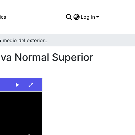
ics
Log In
Plano medio del exterior de la institución educativa Normal Superior Santiago de Cali, sede Joaquín Caicedo y Cuero
tiva Normal Superior