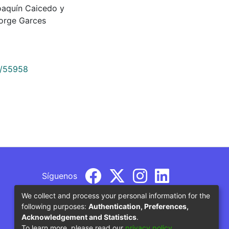
oaquín Caicedo y
Jorge Garces
9/55958
Síguenos
We collect and process your personal information for the
following purposes:
Authentication, Preferences,
Acknowledgement and Statistics
.
To learn more, please read our
privacy policy
.