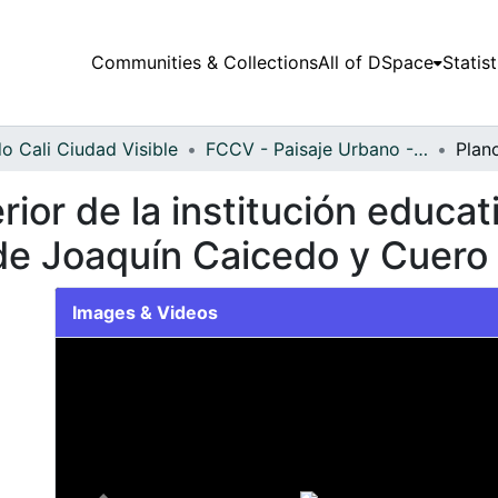
Communities & Collections
All of DSpace
Statist
o Cali Ciudad Visible
FCCV - Paisaje Urbano - Patrimonial
rior de la institución educa
ede Joaquín Caicedo y Cuero
Images & Videos
Slide 1 of 1